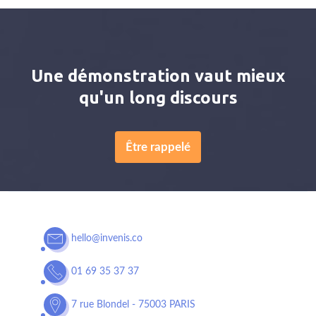
Une démonstration vaut mieux
qu'un long discours
Être rappelé
hello@invenis.co
01 69 35 37 37
7 rue Blondel - 75003 PARIS